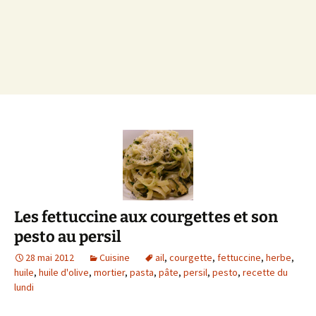
Les fettuccine aux courgettes et son
pesto au persil
28 mai 2012
Cuisine
ail
,
courgette
,
fettuccine
,
herbe
,
huile
,
huile d'olive
,
mortier
,
pasta
,
pâte
,
persil
,
pesto
,
recette du
lundi