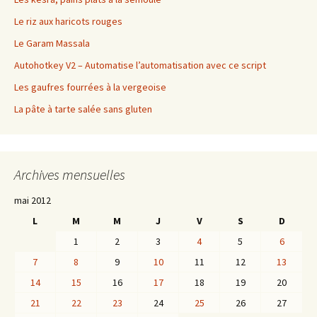
Le riz aux haricots rouges
Le Garam Massala
Autohotkey V2 – Automatise l’automatisation avec ce script
Les gaufres fourrées à la vergeoise
La pâte à tarte salée sans gluten
Archives mensuelles
mai 2012
L
M
M
J
V
S
D
1
2
3
4
5
6
7
8
9
10
11
12
13
14
15
16
17
18
19
20
21
22
23
24
25
26
27