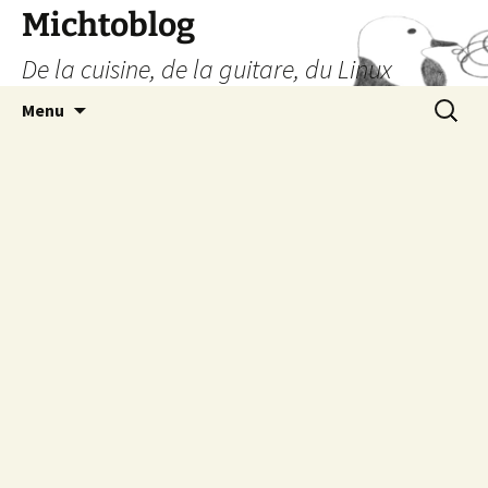
Aller
Michtoblog
au
De la cuisine, de la guitare, du Linux
contenu
Recherc
Menu