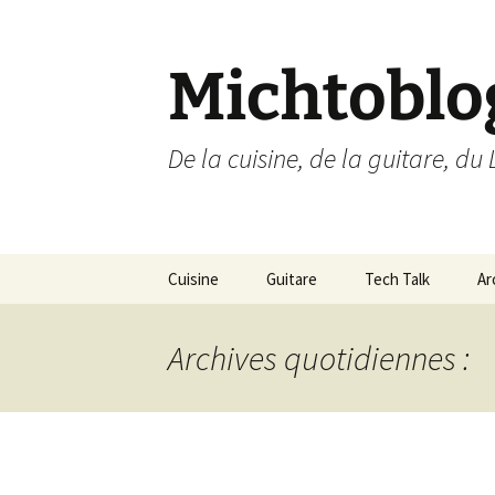
Aller
au
contenu
Michtoblo
De la cuisine, de la guitare, du 
Cuisine
Guitare
Tech Talk
Ar
Liste des recettes par
Musique
Ubuntu Linux
catégories
Archives quotidiennes :
Enregistrements
Internet