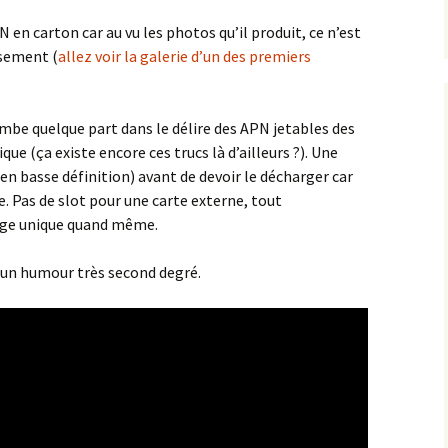
PN en carton car au vu les photos qu’il produit, ce n’est
sement (
allez voir la galerie d’un des premiers
ombe quelque part dans le délire des APN jetables des
ue (ça existe encore ces trucs là d’ailleurs ?). Une
 basse définition) avant de devoir le décharger car
. Pas de slot pour une carte externe, tout
sage unique quand même.
c un humour très second degré.