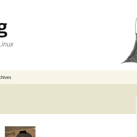
g
Linux
chives