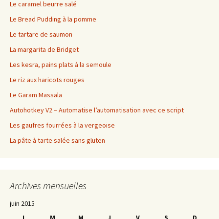
Le caramel beurre salé
Le Bread Pudding à la pomme
Le tartare de saumon
La margarita de Bridget
Les kesra, pains plats à la semoule
Le riz aux haricots rouges
Le Garam Massala
Autohotkey V2 – Automatise l’automatisation avec ce script
Les gaufres fourrées à la vergeoise
La pâte à tarte salée sans gluten
Archives mensuelles
juin 2015
L
M
M
J
V
S
D