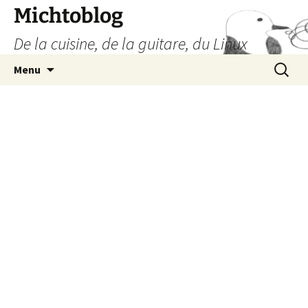
Aller
Michtoblog
au
De la cuisine, de la guitare, du Linux
contenu
Recherc
Menu