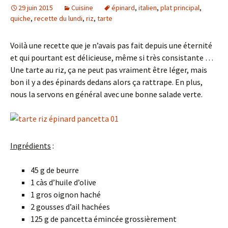
29 juin 2015
Cuisine
épinard
,
italien
,
plat principal
,
quiche
,
recette du lundi
,
riz
,
tarte
Voilà une recette que je n’avais pas fait depuis une éternité
et qui pourtant est délicieuse, même si très consistante …
Une tarte au riz, ça ne peut pas vraiment être léger, mais
bon il y a des épinards dedans alors ça rattrape. En plus,
nous la servons en général avec une bonne salade verte.
Ingrédients
:
45 g de beurre
1 càs d’huile d’olive
1 gros oignon haché
2 gousses d’ail hachées
125 g de pancetta émincée grossièrement