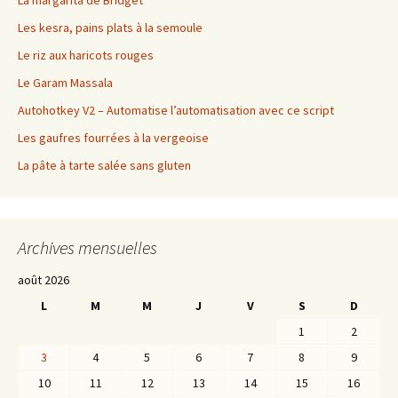
La margarita de Bridget
Les kesra, pains plats à la semoule
Le riz aux haricots rouges
Le Garam Massala
Autohotkey V2 – Automatise l’automatisation avec ce script
Les gaufres fourrées à la vergeoise
La pâte à tarte salée sans gluten
Archives mensuelles
août 2026
L
M
M
J
V
S
D
1
2
3
4
5
6
7
8
9
10
11
12
13
14
15
16