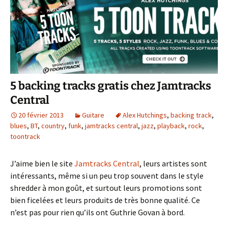
5 backing tracks gratis chez Jamtracks
Central
20 février 2013
Guitare
Alex Hutchings
,
backing track
,
blues
,
BT
,
country
,
funk
,
jamtracks central
,
jazz
,
playback
,
rock
,
toontrack
J’aime bien le site
Jamtracks Central
, leurs artistes sont
intéressants, même si un peu trop souvent dans le style
shredder à mon goût, et surtout leurs promotions sont
bien ficelées et leurs produits de très bonne qualité. Ce
n’est pas pour rien qu’ils ont Guthrie Govan à bord.