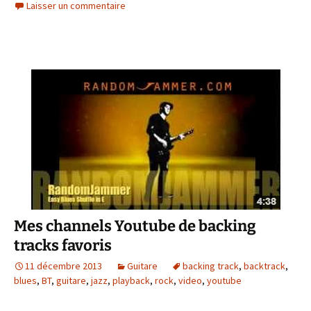
Laisser un commentaire
Mes channels Youtube de backing
tracks favoris
11 décembre 2013
Guitare
backing track
,
backtrack
,
blues
,
BT
,
guitare
,
jazz
,
playback
,
rock
,
video
,
youtube