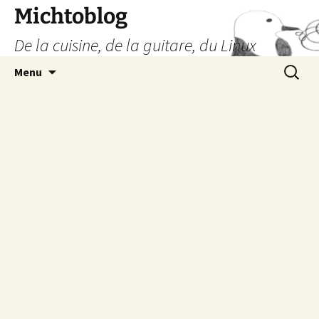
Aller
Michtoblog
au
De la cuisine, de la guitare, du Linux
contenu
Recherc
Menu