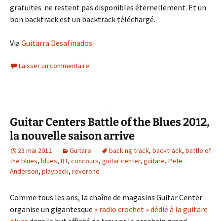
gratuites ne restent pas disponibles éternellement. Et un
bon backtrack est un backtrack téléchargé.
Via
Guitarra Desafinados
Laisser un commentaire
Guitar Centers Battle of the Blues 2012,
la nouvelle saison arrive
23 mai 2012
Guitare
backing track
,
backtrack
,
battle of
the blues
,
blues
,
BT
,
concours
,
guitar center
,
guitare
,
Pete
Anderson
,
playback
,
reverend
Comme tous les ans, la chaîne de magasins Guitar Center
organise un gigantesque
« radio crochet » dédié à la guitare