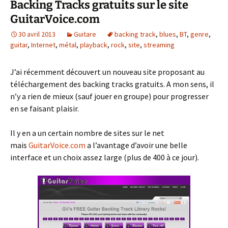
Backing Tracks gratuits sur le site
GuitarVoice.com
30 avril 2013
Guitare
backing track
,
blues
,
BT
,
genre
,
guitar
,
Internet
,
métal
,
playback
,
rock
,
site
,
streaming
J’ai récemment découvert un nouveau site proposant au
téléchargement des backing tracks gratuits. A mon sens, il
n’y a rien de mieux (sauf jouer en groupe) pour progresser
en se faisant plaisir.
Il y en a un certain nombre de sites sur le net
mais
GuitarVoice.com
a l’avantage d’avoir une belle
interface et un choix assez large (plus de 400 à ce jour).