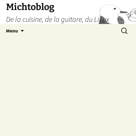
Aller
Michtoblog
au
De la cuisine, de la guitare, du Linux
contenu
Recherc
Menu