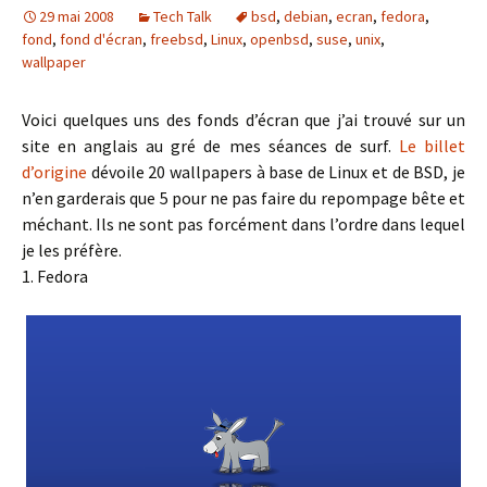
29 mai 2008
Tech Talk
bsd
,
debian
,
ecran
,
fedora
,
fond
,
fond d'écran
,
freebsd
,
Linux
,
openbsd
,
suse
,
unix
,
wallpaper
Voici quelques uns des fonds d’écran que j’ai trouvé sur un
site en anglais au gré de mes séances de surf.
Le billet
d’origine
dévoile 20 wallpapers à base de Linux et de BSD, je
n’en garderais que 5 pour ne pas faire du repompage bête et
méchant. Ils ne sont pas forcément dans l’ordre dans lequel
je les préfère.
1. Fedora