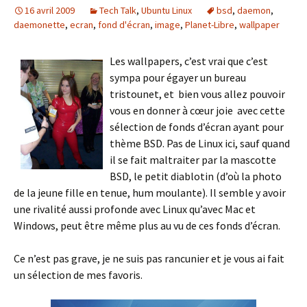
16 avril 2009
Tech Talk
,
Ubuntu Linux
bsd
,
daemon
,
daemonette
,
ecran
,
fond d'écran
,
image
,
Planet-Libre
,
wallpaper
Les wallpapers, c’est vrai que c’est
sympa pour égayer un bureau
tristounet, et bien vous allez pouvoir
vous en donner à cœur joie avec cette
sélection de fonds d’écran ayant pour
thème BSD. Pas de Linux ici, sauf quand
il se fait maltraiter par la mascotte
BSD, le petit diablotin (d’où la photo
de la jeune fille en tenue, hum moulante). Il semble y avoir
une rivalité aussi profonde avec Linux qu’avec Mac et
Windows, peut être même plus au vu de ces fonds d’écran.
Ce n’est pas grave, je ne suis pas rancunier et je vous ai fait
un sélection de mes favoris.