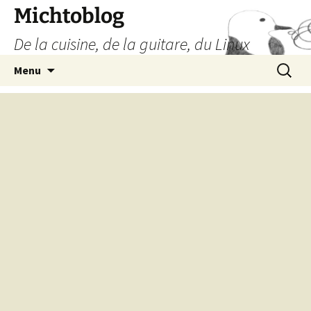
Aller
Michtoblog
au
De la cuisine, de la guitare, du Linux
contenu
Recherc
Menu