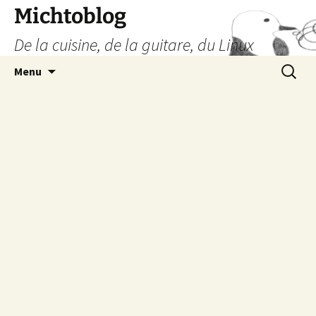
Aller
Michtoblog
au
De la cuisine, de la guitare, du Linux
contenu
Recherc
Menu