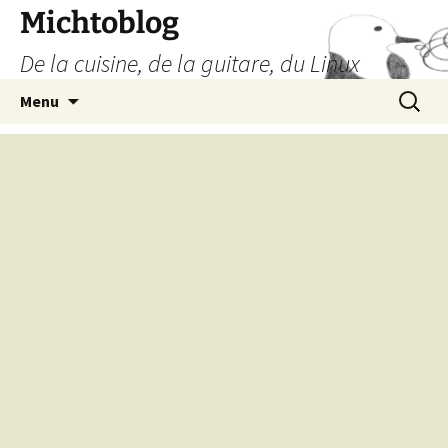
Aller
Michtoblog
au
De la cuisine, de la guitare, du Linux
contenu
Recherc
Menu