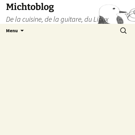
Aller
Michtoblog
au
De la cuisine, de la guitare, du Linux
contenu
Recherc
Menu