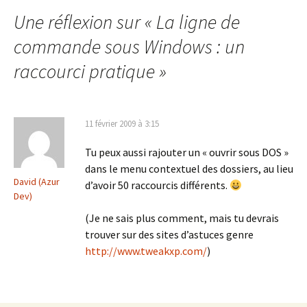
des
Une réflexion sur «
La ligne de
articles
commande sous Windows : un
raccourci pratique
»
11 février 2009 à 3:15
Tu peux aussi rajouter un « ouvrir sous DOS »
dans le menu contextuel des dossiers, au lieu
David (Azur
d’avoir 50 raccourcis différents.
Dev)
(Je ne sais plus comment, mais tu devrais
trouver sur des sites d’astuces genre
http://www.tweakxp.com/
)