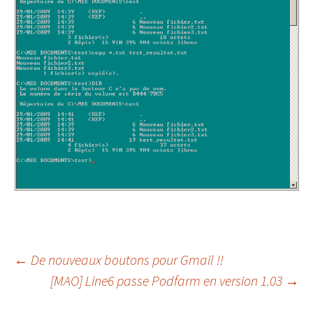
Navigation
←
De nouveaux boutons pour Gmail !!
[MAO] Line6 passe Podfarm en version 1.03
→