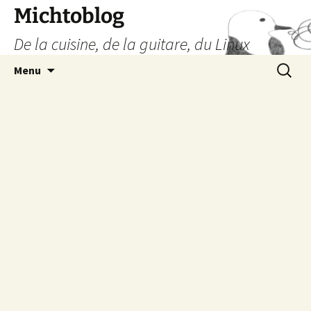
Aller
Michtoblog
au
De la cuisine, de la guitare, du Linux
contenu
Recherc
Menu