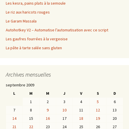
Les kesra, pains plats à la semoule
Le riz aux haricots rouges
Le Garam Massala
Autohotkey V2 – Automatise l’automatisation avec ce script
Les gaufres fourrées à la vergeoise
La pâte à tarte salée sans gluten
Archives mensuelles
septembre 2009
L
M
M
J
V
S
D
1
2
3
4
5
6
7
8
9
10
11
12
13
14
15
16
17
18
19
20
21
22
23
24
25
26
27