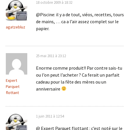
18 octobre 2009 à 18:32
@Piscine: il y a de tout, viéos, recettes, tours
de mains, … ca a l’air assez complet sur le
agatzebluz
papier.
25 mai 2011 à 23:12
Enorme comme produit!! Par contre sais-tu
ou l’on peut l’acheter ? Ca ferait un parfait
Expert
cadeau pour la fête des mères ou un
Parquet
anniversaire
flottant
1 juin 2011 à 12:54
@ Expert Parquet flottant : c’est noté sur le