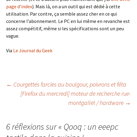
page d’index
). Mais là, on a un outil qui est dédié à cette
utilisation. Par contre, ça semble assez cher en ce qui
concerne l’abonnement. Le PC en lui même en revanche est
assez compétitif, même si les spécifications sont un peu
vague.
Via
Le Journal du Geek
Navigation
←
Courgettes farcies au boulgour, poivrons et féta
[Firefox du mercredi] moteur de recherche rue-
montgallet / hardware
→
des
articles
6 réflexions sur «
Qooq : un eeepc