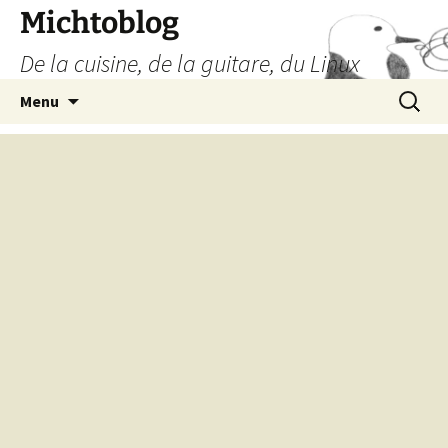
Aller
Michtoblog
au
De la cuisine, de la guitare, du Linux
contenu
Recherc
Menu