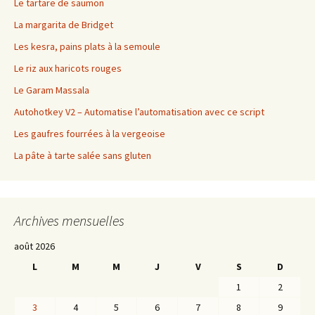
Le tartare de saumon
La margarita de Bridget
Les kesra, pains plats à la semoule
Le riz aux haricots rouges
Le Garam Massala
Autohotkey V2 – Automatise l’automatisation avec ce script
Les gaufres fourrées à la vergeoise
La pâte à tarte salée sans gluten
Archives mensuelles
août 2026
L
M
M
J
V
S
D
1
2
3
4
5
6
7
8
9