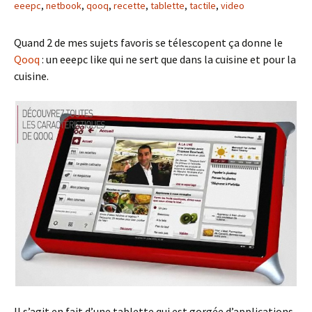
eeepc
,
netbook
,
qooq
,
recette
,
tablette
,
tactile
,
video
Quand 2 de mes sujets favoris se télescopent ça donne le
Qooq
: un eeepc like qui ne sert que dans la cuisine et pour la
cuisine.
Il s’agit en fait d’une tablette qui est gorgée d’applications