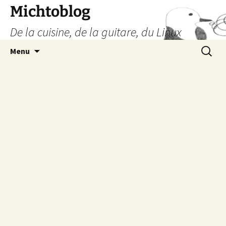
Aller
Michtoblog
au
De la cuisine, de la guitare, du Linux
contenu
Recherc
Menu