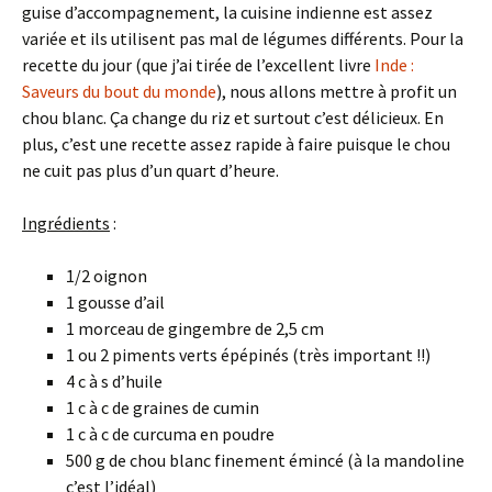
guise d’accompagnement, la cuisine indienne est assez
variée et ils utilisent pas mal de légumes différents. Pour la
recette du jour (que j’ai tirée de l’excellent livre
Inde :
Saveurs du bout du monde
), nous allons mettre à profit un
chou blanc. Ça change du riz et surtout c’est délicieux. En
plus, c’est une recette assez rapide à faire puisque le chou
ne cuit pas plus d’un quart d’heure.
Ingrédients
:
1/2 oignon
1 gousse d’ail
1 morceau de gingembre de 2,5 cm
1 ou 2 piments verts épépinés (très important !!)
4 c à s d’huile
1 c à c de graines de cumin
1 c à c de curcuma en poudre
500 g de chou blanc finement émincé (à la mandoline
c’est l’idéal)