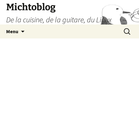
Aller
Michtoblog
au
De la cuisine, de la guitare, du Linux
contenu
Recherc
Menu