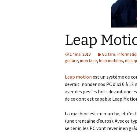
Leap Moti
17 mai 2013
Guitare
,
Informati
guitare
,
interface
,
leap motions
,
musiq
Leap motion
est un système de co
devrait inonder nos PC d’ici 6 à 1
avec des gestes faits devant une e
de ce dont est capable Leap Motio
La machine est en marche, et c’es
(une trentaine d’euros). Avec ce typ
se tenir, les PC vont revenir en grâ