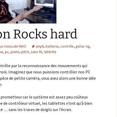
on Rocks hard
que musicale MAO
ampli
,
batterie
,
contrôle
,
guitar rig
,
ue
,
pc
,
piano
,
pitch
,
sans fil
,
tablette
ntrôle par la reconnaissance des mouvements qui
2 mois. Imaginez que nous puissions contrôler nos PC
spèce de petite caméra, vous avez alors une bonne idée
n.
t prometteur car le système est assez peu coûteux
e de contrôleur virtuel, les tablettes n’ont qu’à bien
ce … sans les traces de doigts sur l’écran.