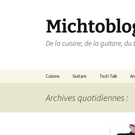
Aller
au
contenu
Michtoblo
De la cuisine, de la guitare, du 
Cuisine
Guitare
Tech Talk
Ar
Liste des recettes par
Musique
Ubuntu Linux
catégories
Archives quotidiennes :
Enregistrements
Internet