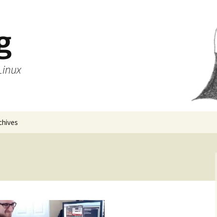
g
Linux
chives