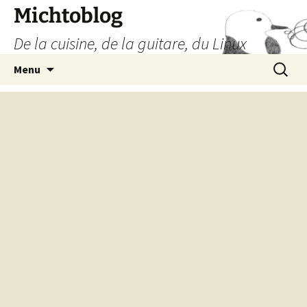
Aller
Michtoblog
au
De la cuisine, de la guitare, du Linux
contenu
Recherc
Menu