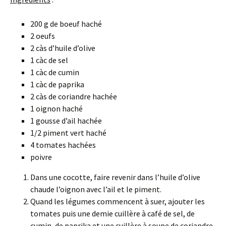
200 g de boeuf haché
2 oeufs
2 càs d’huile d’olive
1 càc de sel
1 càc de cumin
1 càc de paprika
2 càs de coriandre hachée
1 oignon haché
1 gousse d’ail hachée
1/2 piment vert haché
4 tomates hachées
poivre
Dans une cocotte, faire revenir dans l’huile d’olive
chaude l’oignon avec l’ail et le piment.
Quand les légumes commencent à suer, ajouter les
tomates puis une demie cuillère à café de sel, de
cumin, de paprika et une cuillère à soupe de coriandre.