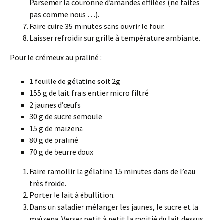
Parsemer la couronne d’amandes effilées (ne faites
pas comme nous …).
Faire cuire 35 minutes sans ouvrir le four.
Laisser refroidir sur grille à température ambiante.
Pour le crémeux au praliné :
1 feuille de gélatine soit 2g
155 g de lait frais entier micro filtré
2 jaunes d’œufs
30 g de sucre semoule
15 g de maïzena
80 g de praliné
70 g de beurre doux
Faire ramollir la gélatine 15 minutes dans de l’eau
très froide.
Porter le lait à ébullition.
Dans un saladier mélanger les jaunes, le sucre et la
maïzena. Verser petit à petit la moitié du lait dessus