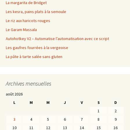
La margarita de Bridget
Les kesra, pains plats à la semoule
Le riz aux haricots rouges
Le Garam Massala
Autohotkey V2 – Automatise l’automatisation avec ce script
Les gaufres fourrées à la vergeoise
La pâte à tarte salée sans gluten
Archives mensuelles
août 2026
L
M
M
J
V
S
D
1
2
3
4
5
6
7
8
9
10
11
12
13
14
15
16