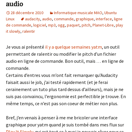
audio
28 décembre 2010
Informatique musicale MAO
,
Ubuntu
Linux
audacity
,
audio
,
commande
,
graphique
,
interface
,
ligne
de commande
,
logiciel
,
mp3
,
ogg
,
paquet
,
pitch
,
Planet-Libre
,
play
it slowly
,
ralentir
Je vous ai présenté
il y a quelque semaines yatm
, un outil
permettant de ralentir ou modifier le pitch d’un fichier
audio en ligne de commande. Bon outil, mais … en ligne de
commande.
Certains d’entres vous m’ont fait remarquer qu’Audacity
faisait aussi le job, j’ai testé rapidement (et je ferai
cerainement un tuto plus tard dessus d’ailleurs), mais je ne
suis pas convaincu, l’ergonomie est perfectible je trouve. En
même temps, ce n’est pas son coeur de métier non plus.
Bref, j’en venais à penser à me me bricoler une interface
graphique pour yatm quand je suis tombé dans mes flux sur
Play It Slowly
, qui est tout ce à quoi je pouvais rêver pour ce