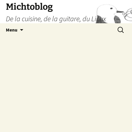
Aller
Michtoblog
au
De la cuisine, de la guitare, du Linux
contenu
Recherc
Menu