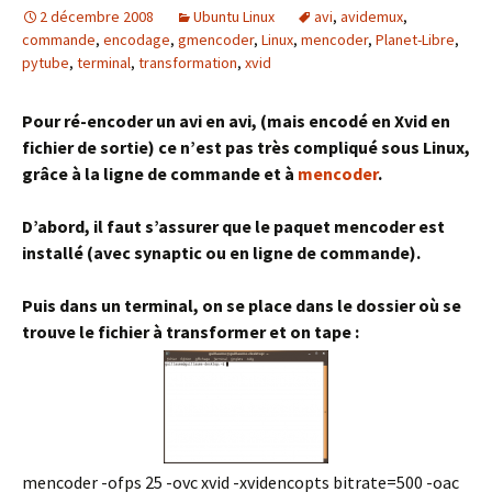
2 décembre 2008
Ubuntu Linux
avi
,
avidemux
,
commande
,
encodage
,
gmencoder
,
Linux
,
mencoder
,
Planet-Libre
,
pytube
,
terminal
,
transformation
,
xvid
Pour ré-encoder un avi en avi, (mais encodé en Xvid en
fichier de sortie) ce n’est pas très compliqué sous Linux,
grâce à la ligne de commande et à
mencoder
.
D’abord, il faut s’assurer que le paquet mencoder est
installé (avec synaptic ou en ligne de commande).
Puis dans un terminal, on se place dans le dossier où se
trouve le fichier à transformer et on tape :
mencoder -ofps 25 -ovc xvid -xvidencopts bitrate=500 -oac