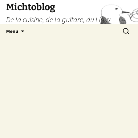
Aller
Michtoblog
au
De la cuisine, de la guitare, du Linux
contenu
Recherc
Menu