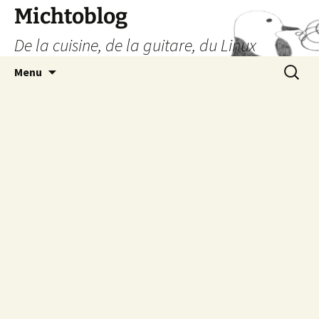
Aller
Michtoblog
au
De la cuisine, de la guitare, du Linux
contenu
Recherc
Menu