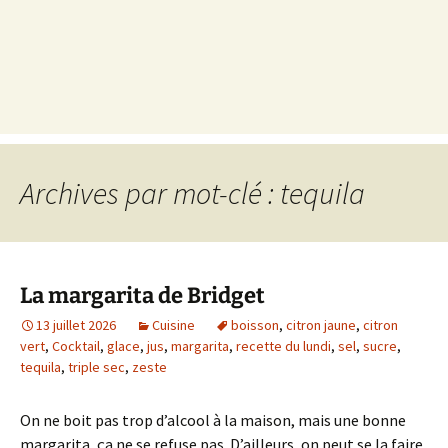
Archives par mot-clé : tequila
La margarita de Bridget
13 juillet 2026
Cuisine
boisson
,
citron jaune
,
citron
vert
,
Cocktail
,
glace
,
jus
,
margarita
,
recette du lundi
,
sel
,
sucre
,
tequila
,
triple sec
,
zeste
On ne boit pas trop d’alcool à la maison, mais une bonne
margarita, ça ne se refuse pas. D’ailleurs, on peut se la faire