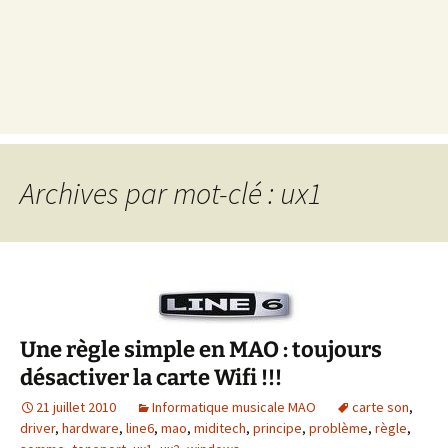
Archives par mot-clé : ux1
Une règle simple en MAO : toujours
désactiver la carte Wifi !!!
21 juillet 2010
Informatique musicale MAO
carte son
,
driver
,
hardware
,
line6
,
mao
,
miditech
,
principe
,
problème
,
règle
,