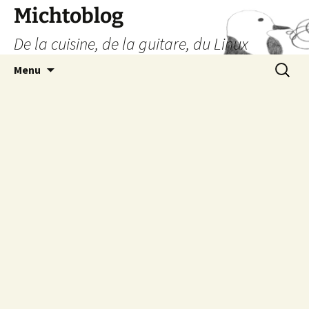
Aller
Michtoblog
au
De la cuisine, de la guitare, du Linux
contenu
Recherc
Menu