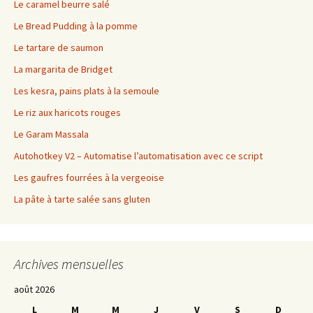
Le caramel beurre salé
Le Bread Pudding à la pomme
Le tartare de saumon
La margarita de Bridget
Les kesra, pains plats à la semoule
Le riz aux haricots rouges
Le Garam Massala
Autohotkey V2 – Automatise l’automatisation avec ce script
Les gaufres fourrées à la vergeoise
La pâte à tarte salée sans gluten
Archives mensuelles
août 2026
L
M
M
J
V
S
D