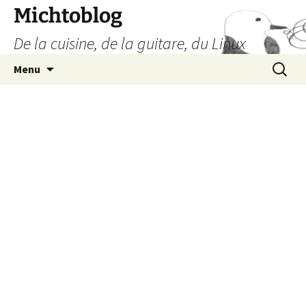
Aller
Michtoblog
au
De la cuisine, de la guitare, du Linux
contenu
Recherc
Menu