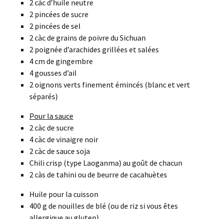
2 càc d’huile neutre
2 pincées de sucre
2 pincées de sel
2 càc de grains de poivre du Sichuan
2 poignée d’arachides grillées et salées
4 cm de gingembre
4 gousses d’ail
2 oignons verts finement émincés (blanc et vert
séparés)
Pour la sauce
2 càc de sucre
4 càc de vinaigre noir
2 càc de sauce soja
Chili crisp (type Laoganma) au goût de chacun
2 càs de tahini ou de beurre de cacahuètes
Huile pour la cuisson
400 g de nouilles de blé (ou de riz si vous êtes
allergique au gluten)