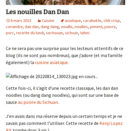
Les nouilles Dan Dan
6 mars 2023
Cuisine
asiatique
,
cacahuète
,
chili crisp
,
coriandre
,
dan dan
,
dang dang
,
nouille
,
nouilles
,
piment
,
poivre
,
porc
,
recette du lundi
,
sechouan
,
sichuan
,
tahini
Ce ne sera pas une surprise pour les lecteurs attentifs de ce
blog (ils ne sont pas nombreux), que j’adore (et ma famille
également) la
cuisine asiatique
.
Cette fois-ci, il s’agit d’une recette classique, les dan dan
noodles (ou dang dang noodles), qui sont sur une base de
sauce
au poivre du Sichuan
.
J’en avais dans ma réserve depuis un certain temps et je ne
savais pas comment l’utiliser. Cette recette de
Kenji Lopez
Alt
tombe donc à pic !