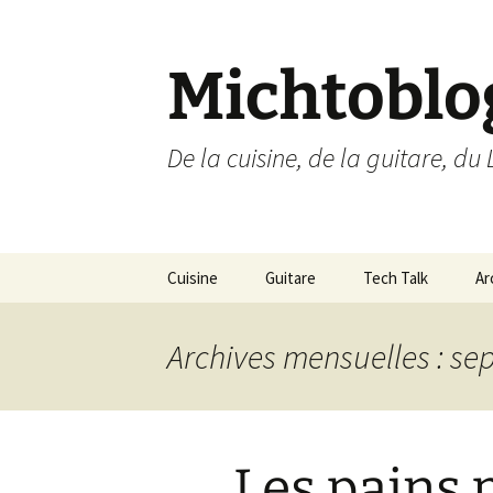
Aller
au
contenu
Michtoblo
De la cuisine, de la guitare, du 
Cuisine
Guitare
Tech Talk
Ar
Liste des recettes par
Musique
Ubuntu Linux
catégories
Archives mensuelles : s
Enregistrements
Internet
Les pains p