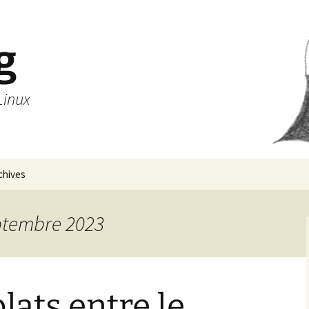
g
Linux
chives
eptembre 2023
lats entre le