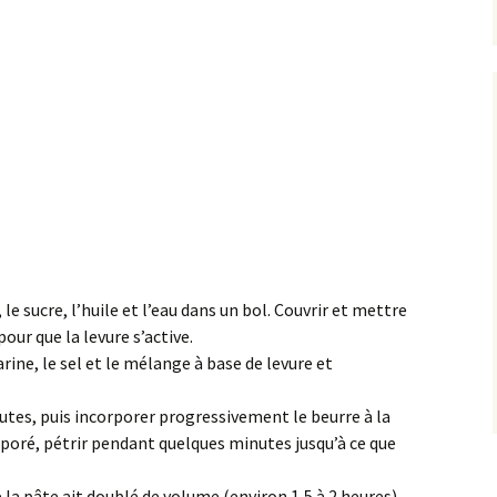
 le sucre, l’huile et l’eau dans un bol. Couvrir et mettre
ur que la levure s’active.
arine, le sel et le mélange à base de levure et
tes, puis incorporer progressivement le beurre à la
rporé, pétrir pendant quelques minutes jusqu’à ce que
e la pâte ait doublé de volume (environ 1,5 à 2 heures).