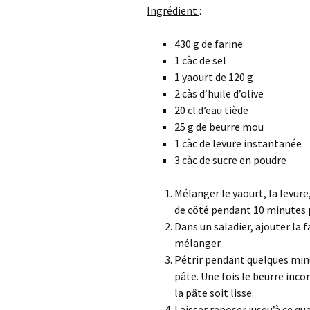
Ingrédient
:
430 g de farine
1 càc de sel
1 yaourt de 120 g
2 càs d’huile d’olive
20 cl d’eau tiède
25 g de beurre mou
1 càc de levure instantanée
3 càc de sucre en poudre
Mélanger le yaourt, la levure,
de côté pendant 10 minutes po
Dans un saladier, ajouter la f
mélanger.
Pétrir pendant quelques minu
pâte. Une fois le beurre inco
la pâte soit lisse.
Laisser reposer jusqu’à ce qu