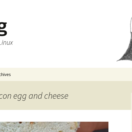
g
Linux
chives
acon egg and cheese