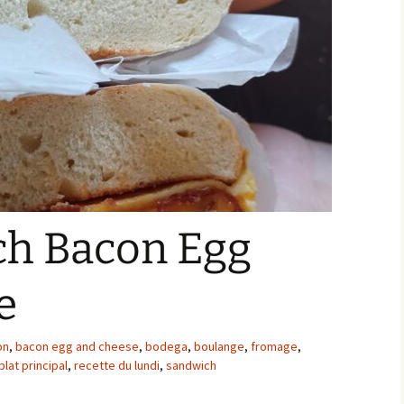
ch Bacon Egg
e
on
,
bacon egg and cheese
,
bodega
,
boulange
,
fromage
,
plat principal
,
recette du lundi
,
sandwich