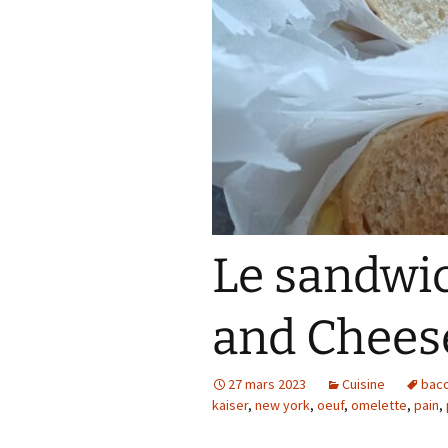
Le sandwi
and Chees
27 mars 2023
Cuisine
bac
kaiser
,
new york
,
oeuf
,
omelette
,
pain
,