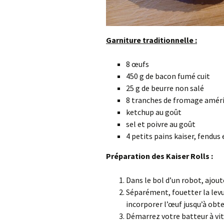
Garniture traditionnelle :
8 œufs
450 g de bacon fumé cuit
25 g de beurre non salé
8 tranches de fromage américa
ketchup au goût
sel et poivre au goût
4 petits pains kaiser, fendus 
Préparation des Kaiser Rolls :
Dans le bol d’un robot, ajoute
Séparément, fouetter la levur
incorporer l’œuf jusqu’à ob
Démarrez votre batteur à vit