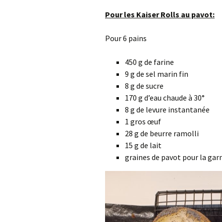
Pour les Kaiser Rolls au pavot:
Pour 6 pains
450 g de farine
9 g de sel marin fin
8 g de sucre
170 g d’eau chaude à 30°
8 g de levure instantanée
1 gros œuf
28 g de beurre ramolli
15 g de lait
graines de pavot pour la gar