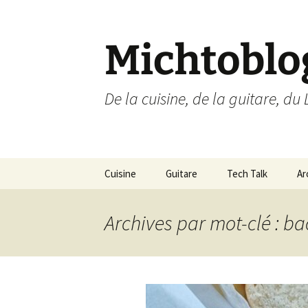
Aller
au
contenu
Michtoblo
De la cuisine, de la guitare, du 
Cuisine
Guitare
Tech Talk
Ar
Liste des recettes par
Musique
Ubuntu Linux
catégories
Archives par mot-clé : b
Enregistrements
Internet