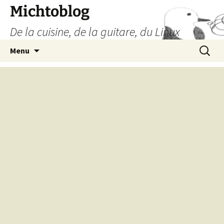
Aller
Michtoblog
au
De la cuisine, de la guitare, du Linux
contenu
Recherc
Menu