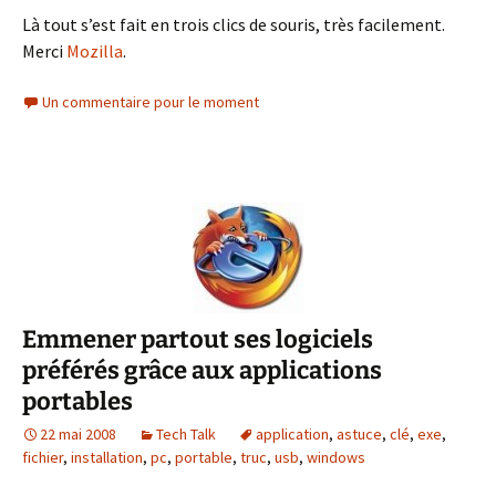
Là tout s’est fait en trois clics de souris, très facilement.
Merci
Mozilla
.
Un commentaire pour le moment
Emmener partout ses logiciels
préférés grâce aux applications
portables
22 mai 2008
Tech Talk
application
,
astuce
,
clé
,
exe
,
fichier
,
installation
,
pc
,
portable
,
truc
,
usb
,
windows