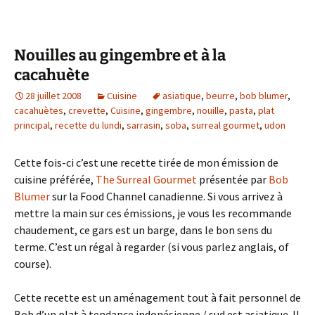
Nouilles au gingembre et à la
cacahuète
28 juillet 2008
Cuisine
asiatique
,
beurre
,
bob blumer
,
cacahuètes
,
crevette
,
Cuisine
,
gingembre
,
nouille
,
pasta
,
plat
principal
,
recette du lundi
,
sarrasin
,
soba
,
surreal gourmet
,
udon
Cette fois-ci c’est une recette tirée de mon émission de
cuisine préférée,
The Surreal Gourmet
présentée par
Bob
Blumer
sur la Food Channel canadienne. Si vous arrivez à
mettre la main sur ces émissions, je vous les recommande
chaudement, ce gars est un barge, dans le bon sens du
terme. C’est un régal à regarder (si vous parlez anglais, of
course).
Cette recette est un aménagement tout à fait personnel de
Bob d’un plat à tendance indonésienne / sud est asiatique. Il