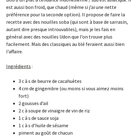
est aussi bon froid, que chaud (même si j’ai une nette
préférence pour la seconde option). Il propose de faire la
recette avec des nouilles soba (qui sont à base de sarrasin,
autant dire presque introuvables), mais je les fais en
général avec des nouilles Udon que l’on trouve plus
facilement. Mais des classiques au blé feraient aussi bien
l’affaire.
Ingrédients
:
3 c à s de beurre de cacahuètes
4 cm de gingembre (ou moins si vous aimez moins
fort)
2 gousses d’ail
2 c à soupe de vinaigre de vin de riz
1 c à s de sauce soja
1 c à s d’huile de sésame
piment au goût de chacun