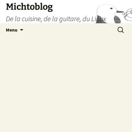
Aller
Michtoblog
au
De la cuisine, de la guitare, du Linux
contenu
Recherc
Menu