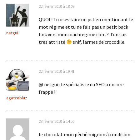
22 février 2010 à 18:08
QUOI ! Tu oses faire un pst en mentionant le
mot régime et tu ne fais pas un petit back
netgui
link vers moncoachregime.com ? J’en suis
très attristé
snif, larmes de crocodile.
22 février 2010 à 19:41
@ netgui : le spécialiste du SEO a encore
frappé !!
agatzebluz
23 février 2010 à 14:50
le chocolat mon pêché mignon à condition