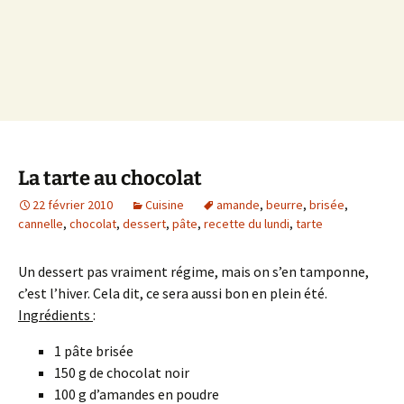
La tarte au chocolat
22 février 2010
Cuisine
amande
,
beurre
,
brisée
,
cannelle
,
chocolat
,
dessert
,
pâte
,
recette du lundi
,
tarte
Un dessert pas vraiment régime, mais on s’en tamponne,
c’est l’hiver. Cela dit, ce sera aussi bon en plein été.
Ingrédients
:
1 pâte brisée
150 g de chocolat noir
100 g d’amandes en poudre