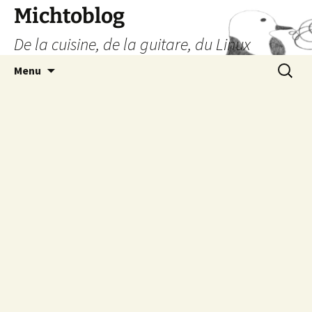
Aller
Michtoblog
au
De la cuisine, de la guitare, du Linux
contenu
Recherc
Menu