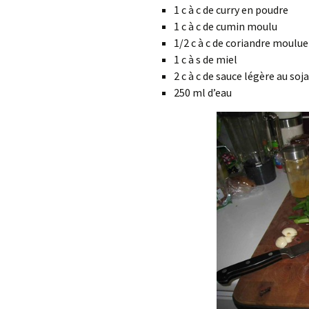
1 c à c de curry en poudre
1 c à c de cumin moulu
1/2 c à c de coriandre moulue
1 c à s de miel
2 c à c de sauce légère au soja
250 ml d’eau