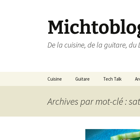
Aller
au
contenu
Michtoblo
De la cuisine, de la guitare, du 
Cuisine
Guitare
Tech Talk
Ar
Liste des recettes par
Musique
Ubuntu Linux
catégories
Archives par mot-clé : sa
Enregistrements
Internet