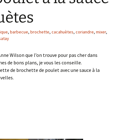
uètes
tique
,
barbecue
,
brochette
,
cacahuètes
,
coriandre
,
mixer
,
satay
’Anne Wilson que l’on trouve pour pas cher dans
nes de bons plans, je vous les conseille.
ecette de brochette de poulet avec une sauce à la
velles.