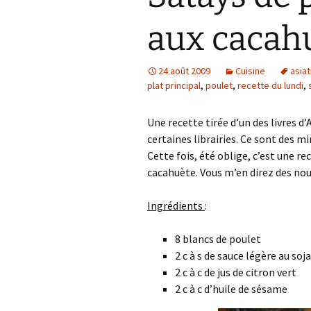
aux cacah
24 août 2009
Cuisine
asia
plat principal
,
poulet
,
recette du lundi
,
Une recette tirée d’un des livres d
certaines librairies. Ce sont des mi
Cette fois, été oblige, c’est une r
cacahuète. Vous m’en direz des nou
Ingrédients
:
8 blancs de poulet
2 c à s de sauce légère au soja
2 c à c de jus de citron vert
2 c à c d’huile de sésame