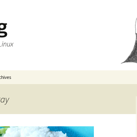
g
Linux
chives
tay