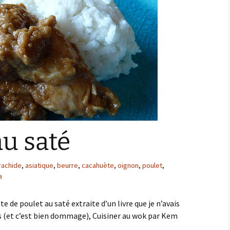
au saté
rachide
,
asiatique
,
beurre
,
cacahuète
,
oignon
,
poulet
,
a
te de poulet au saté extraite d’un livre que je n’avais
s (et c’est bien dommage), Cuisiner au wok par Kem