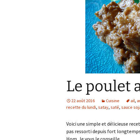
Le poulet 
22 août 2016
Cuisine
ail
,
a
recette du lundi
,
satay
,
saté
,
sauce soj
Voici une simple et délicieuse recet
pas ressorti depuis fort longtemp
Hom. Je vous le conseille.