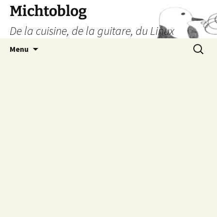
Aller
Michtoblog
au
De la cuisine, de la guitare, du Linux
contenu
Recherc
Menu