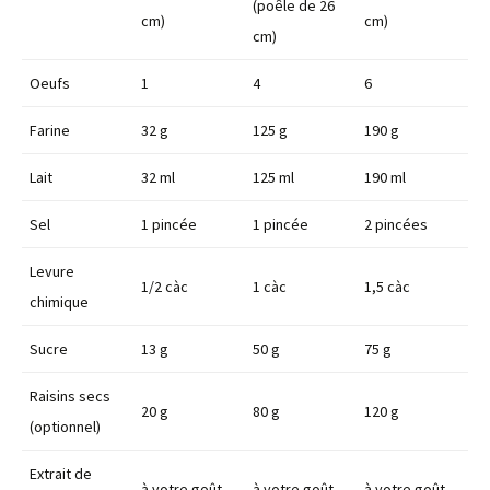
(poêle de 26
cm)
cm)
cm)
Oeufs
1
4
6
Farine
32 g
125 g
190 g
Lait
32 ml
125 ml
190 ml
Sel
1 pincée
1 pincée
2 pincées
Levure
1/2 càc
1 càc
1,5 càc
chimique
Sucre
13 g
50 g
75 g
Raisins secs
20 g
80 g
120 g
(optionnel)
Extrait de
à votre goût
à votre goût
à votre goût