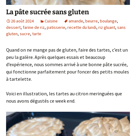
La pâte sucrée sans gluten
26 août 2024
Cuisine
amande
,
beurre
,
boulange
,
dessert
,
farine de riz
,
patisserie
,
recette du lundi
,
riz gluant
,
sans
gluten
,
sucre
,
tarte
Quand on ne mange pas de gluten, faire des tartes, c’est un
peu la galère. Après quelques essais et beaucoup
d’expérience, nous sommes arrivé à une bonne pâte sucrée,
qui fonctionne parfaitement pour foncer des petits moules
à tartelette.
Voici en illustration, les tartes au citron meringuées que
nous avons dégustés ce week end.