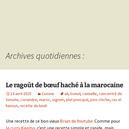
Archives quotidiennes :
Le ragoût de bœuf haché à la marocaine
14 avril 2025
Cuisine
ail
,
boeuf
,
cannelle
,
concentré de
tomate
,
coriandre
,
maroc
,
oignon
,
plat principal
,
pois chiche
,
ras el
hanout
,
recette du lundi
Une recette de ce bon vieux
Brian de Youtube
. Comme pour
le curry Keema
, c’est une recette simple et rapide, mais