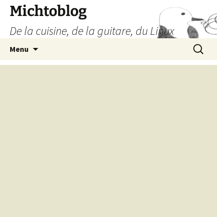
Aller
Michtoblog
au
De la cuisine, de la guitare, du Linux
contenu
Recherc
Menu