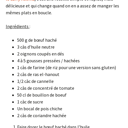
délicieuse et qui change quand on en a assez de manger les
mêmes plats en boucle.
Ingrédients
:
500 g de bœuf haché
3 càs d’huile neutre
2 oignons coupés en dés
4 à 5 gousses pressées / hachées
1 càs de farine (de riz pour une version sans gluten)
2 càs de ras el-hanout
1/2 càc de cannelle
2 càs de concentré de tomate
50 cl de bouillon de boeuf
1 càc de sucre
Un bocal de pois chiche
2 càs de coriandre hachée
Faire dorer le bœuf haché dans l’huile.